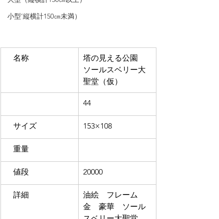
小型’縦横計150㎝未満）
　名称
塔の見える公園　
ソールスベリー大
聖堂（仮）
44
　サイズ
153×108
　重量
　値段
20000
　詳細
油絵　フレーム
金　豪華　
ソール
スベリー大聖堂