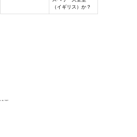
（イギリス）か？
絵画
風景画
すべて表示
関連記事