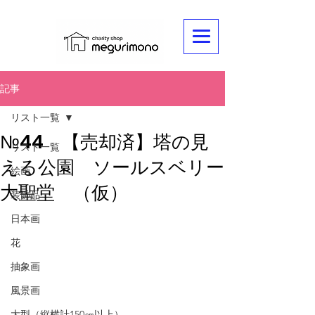
記事
リスト一覧
№44 【売却済】塔の見
リスト一覧
える公園 ソールスベリー
絵画
大聖堂 （仮）
装飾品
日本画
花
抽象画
風景画
大型（縦横計150㎝以上）