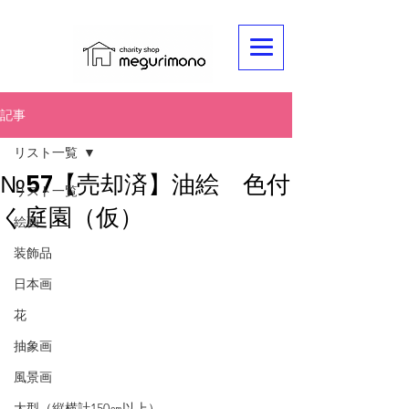
記事
リスト一覧
№57【売却済】油絵 色付
リスト一覧
く庭園（仮）
絵画
装飾品
日本画
花
抽象画
風景画
大型（縦横計150㎝以上）