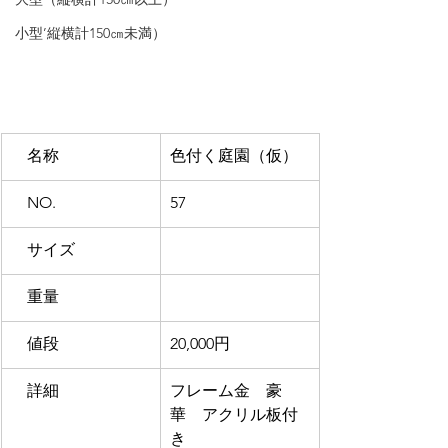
小型’縦横計150㎝未満）
　名称
色付く庭園（仮）
NO. 
57
　サイズ
　重量
　値段
20,000円
　詳細
フレーム金　豪
華　アクリル板付
き