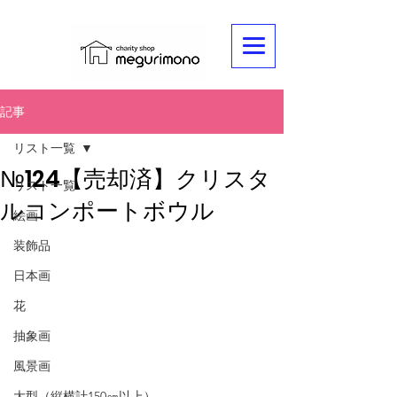
記事
リスト一覧
№124【売却済】クリスタ
リスト一覧
ルコンポートボウル
絵画
装飾品
日本画
花
抽象画
風景画
大型（縦横計150㎝以上）