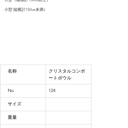
小型’縦横計150㎝未満）
　名称
クリスタルコンポ
ートボウル
　No
124
　サイズ
　重量