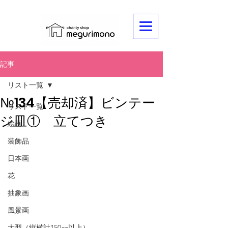
記事
リスト一覧
№134【売却済】ビンテー
リスト一覧
ジ皿① 立てつき
絵画
装飾品
日本画
花
抽象画
風景画
大型（縦横計150㎝以上）