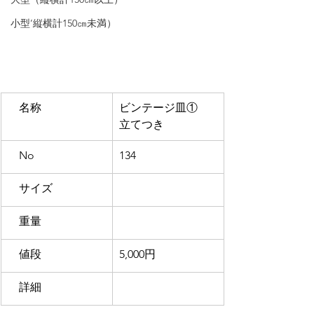
小型’縦横計150㎝未満）
　名称
ビンテージ皿①　
立てつき
　No
134
　サイズ
　重量
　値段
5,000円
　詳細