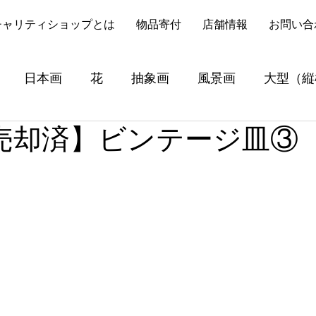
チャリティショップとは
物品寄付
店舗情報
お問い合
日本画
花
抽象画
風景画
大型（縦
【売却済】ビンテージ皿③