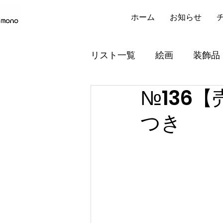
ホーム
お知らせ
リスト一覧
絵画
装飾品
№136
小型’縦横計150㎝未満）
つき