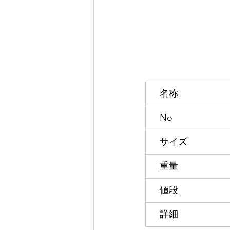
　名称
　No
　サイズ
　重量
　値段
　詳細