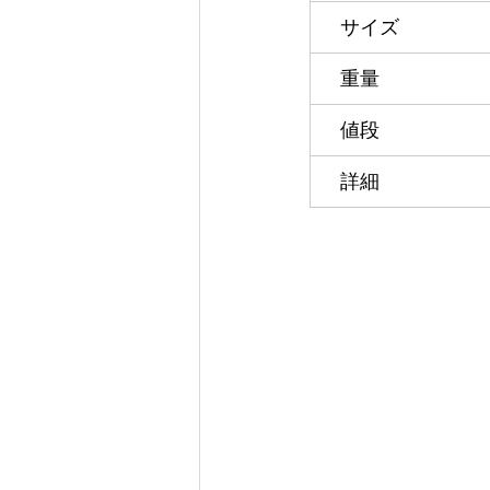
　サイズ
　重量
　値段
　詳細