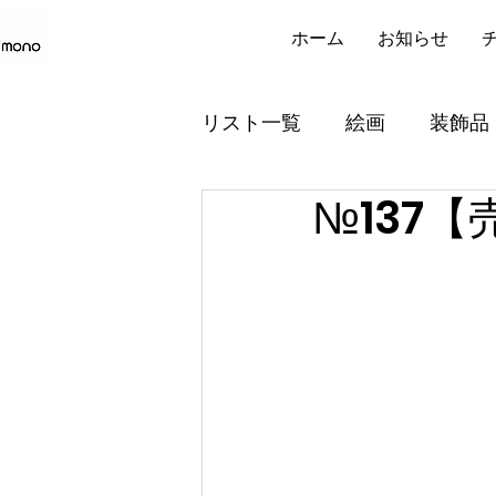
ホーム
お知らせ
リスト一覧
絵画
装飾品
№137
小型’縦横計150㎝未満）