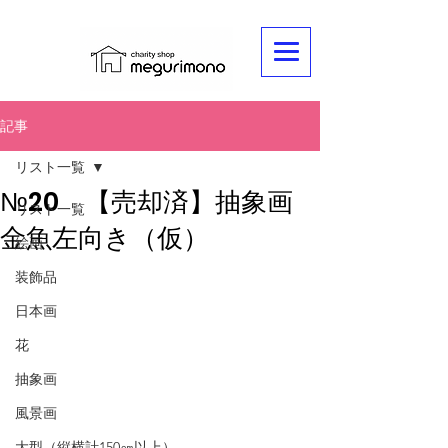
記事
リスト一覧
№20 【売却済】抽象画
リスト一覧
金魚左向き（仮）
絵画
装飾品
日本画
花
抽象画
風景画
大型（縦横計150㎝以上）