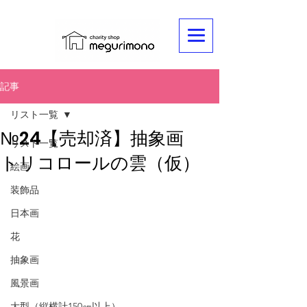
記事
リスト一覧
№24【売却済】抽象画
リスト一覧
トリコロールの雲（仮）
絵画
装飾品
日本画
花
抽象画
風景画
大型（縦横計150㎝以上）