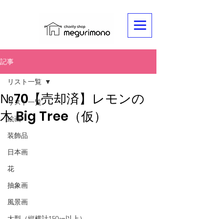
記事
リスト一覧
№70【売却済】レモンの
リスト一覧
木 Big Tree（仮）
絵画
装飾品
日本画
花
抽象画
風景画
大型（縦横計150㎝以上）