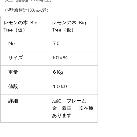
小型’縦横計150㎝未満）
レモンの木  Big 
レモンの木  Big 
Tree（仮）
Tree（仮）
　No
７0
　サイズ
101×84
　重量
６Kg
　値段
１0000
　詳細
油絵　フレーム
金　豪華  　※在庫
あります