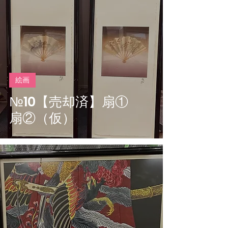
絵画
№10【売却済】扇①
扇②（仮）