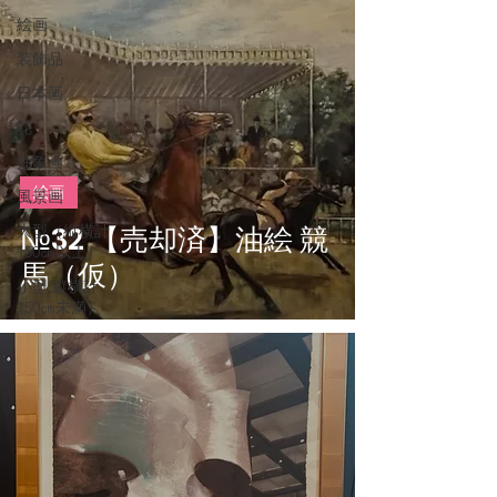
絵画
装飾品
日本画
花
抽象画
絵画
風景画
№32 【売却済】油絵 競
大型（縦横計
150㎝以上）
馬（仮）
小型’縦横計
150㎝未満）