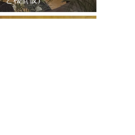
と松（仮）
絵画
№3 【売却済】松
PINE TREE（仮）